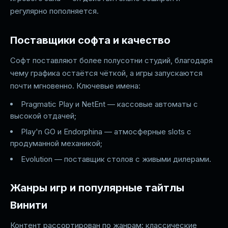
регулярно пополняется.
Поставщики софта и качество
Софт поставляют более полусотни студий, благодаря
чему графика остаётся чёткой, а игры запускаются
почти мгновенно. Ключевые имена:
Pragmatic Play и NetEnt — кассовые автоматы с
высокой отдачей;
Play'n GO и Endorphina — атмосферные slots с
продуманной механикой;
Evolution — поставщик столов с живыми дилерами.
Жанры игр и популярные тайтлы
Винити
Контент рассортирован по жанрам: классические