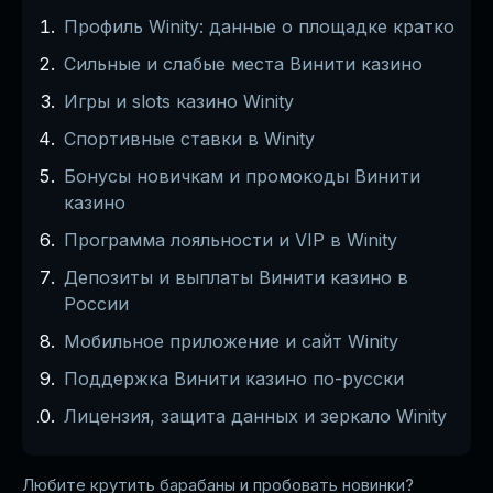
Профиль Winity: данные о площадке кратко
Сильные и слабые места Винити казино
Игры и slots казино Winity
Спортивные ставки в Winity
Бонусы новичкам и промокоды Винити
казино
Программа лояльности и VIP в Winity
Депозиты и выплаты Винити казино в
России
Мобильное приложение и сайт Winity
Поддержка Винити казино по-русски
Лицензия, защита данных и зеркало Winity
Любите крутить барабаны и пробовать новинки?