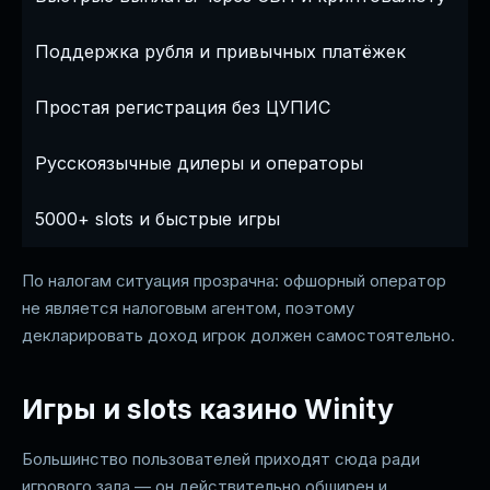
Поддержка рубля и привычных платёжек
Д
Простая регистрация без ЦУПИС
П
Русскоязычные дилеры и операторы
Ч
5000+ slots и быстрые игры
С
По налогам ситуация прозрачна: офшорный оператор
не является налоговым агентом, поэтому
декларировать доход игрок должен самостоятельно.
Игры и slots казино Winity
Большинство пользователей приходят сюда ради
игрового зала — он действительно обширен и