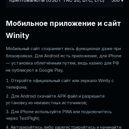
Криптовалюты (USDT TRC-20, BTC, LTC)
500 ₽ /
Мобильное приложение и сайт
Winity
Мобильный сайт сохраняет весь функционал даже при
блокировках. Для Android есть приложение, для iPhone
— установка облегчённым путём, ведь казино для РФ
не публикуют в Google Play.
Откройте официальный сайт или зеркало Winity с
телефона;
Для Android скачайте APK-файл и разрешите
установку из неизвестных источников;
Для iPhone используйте PWA или подключитесь
через TestFlight;
Авторизуйтесь либо зарегистрируйтесь и начинайте