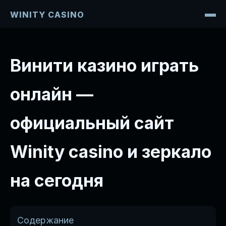
WINITY CASINO
Винити казино играть
онлайн —
официальный сайт
Winity casino и зеркало
на сегодня
Содержание