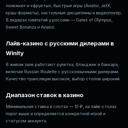
«книжки» и «фрукты», быстрые игры (Aviator, JetX,
краш-форматы), настольные дисциплины и видеопокер.
В лидерах симпатий у россиян — Gates of Olympus,
Sweet Bonanza и Aviator.
Лайв-казино с русскими дилерами в
Winity
В живом зале работают рулетка, блэкджек и баккара,
включая Russian Roulette с русскоязычными дилерами.
Качество трансляции высокое, выбор столов широкий.
Диапазон ставок в казино
Минимальная ставка в слотах — 10 ₽, на лайв-столах
порог выше и определяется конкретной игрой и
статусом аккаунта.